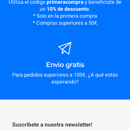
Utiliza el código
primeracompra
y beneficiate de
un
10% de descuento
.
* Solo en la primera compra
* Compras superiores a 50€
Envio gratis
Para pedidos superiores a 100€. ¿A qué estás
esperando?
Suscribete a nuestra newsletter!